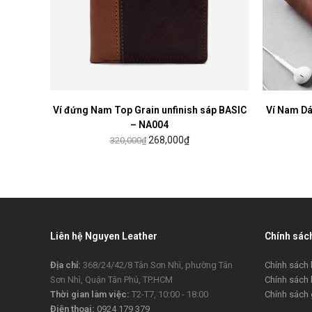
Ví đứng Nam Top Grain unfinish sáp BASIC
MUA HÀNG
Ví Nam D
– NA004
268,000
₫
320,000
₫
Liên hệ Nguyen Leather
Chính sác
Địa chỉ:
368/24/42/8 Tân Sơn Nhì, phường Tân
Chính sách 
Sơn Nhì, Quận Tân Phú, TP.HCM
Chính sách
Thời gian làm việc:
T2-T7, 10:00 - 18:00
Chính sách 
Điện thoại:
0924 179 379