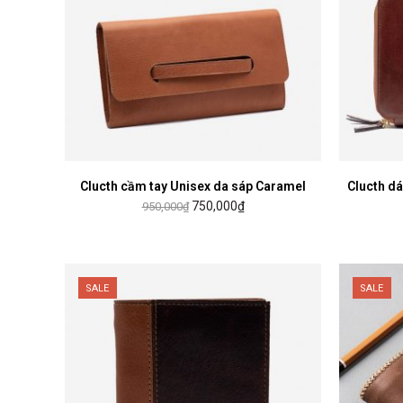
Clucth cầm tay Unisex da sáp Caramel
MUA HÀNG
Clucth dá
750,000
₫
950,000
₫
SALE
SALE