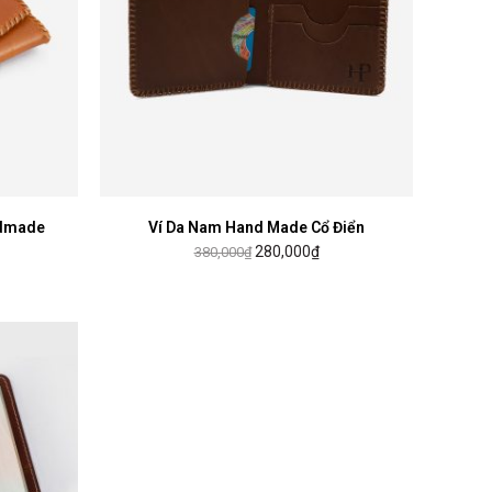
ndmade
Ví Da Nam Hand Made Cổ Điển
MUA HÀNG
280,000
₫
380,000
₫