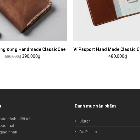
áng Đứng Handmade ClassicOne
MUA HÀNG
Ví Pasport Hand Made Classic 
MUA HÀNG
390,000
₫
480,000
₫
580,000
₫
h
Danh mục sản phẩm
bảo hành - đổi trả
Clutch
 bảo mật
Da Pull up
giao nhận