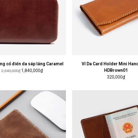
ng cổ điển da sáp láng Caramel
MUA HÀNG
Ví Da Card Holder Mini Ha
LỰA CHỌN CÁC TÙY CHỌN
HDBrown01
1,840,000
₫
2,540,000
₫
320,000
₫