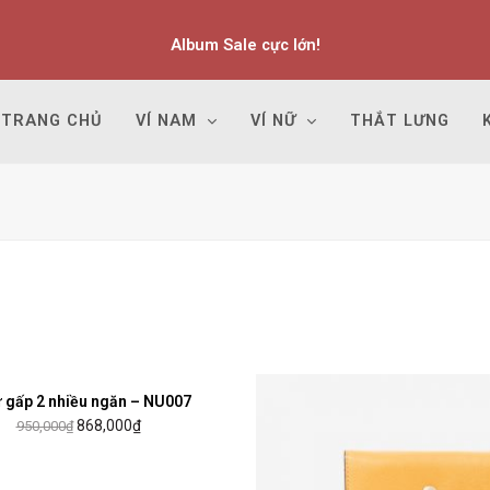
Album Sale cực lớn!
TRANG CHỦ
VÍ NAM
VÍ NỮ
THẮT LƯNG
ữ gấp 2 nhiều ngăn – NU007
MUA HÀNG
868,000
₫
950,000
₫