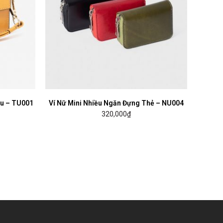
àu – TU001
Ví Nữ Mini Nhiều Ngăn Đựng Thẻ – NU004
MUA HÀNG
320,000
₫