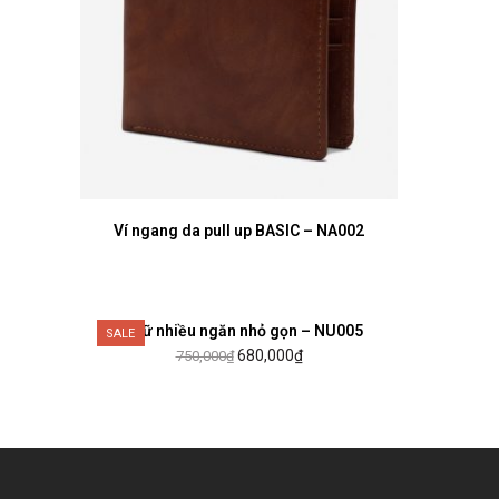
Ví ngang da pull up BASIC – NA002
LỰA CHỌN CÁC TÙY CHỌN
Ví nữ nhiều ngăn nhỏ gọn – NU005
MUA HÀNG
SALE
680,000
₫
750,000
₫