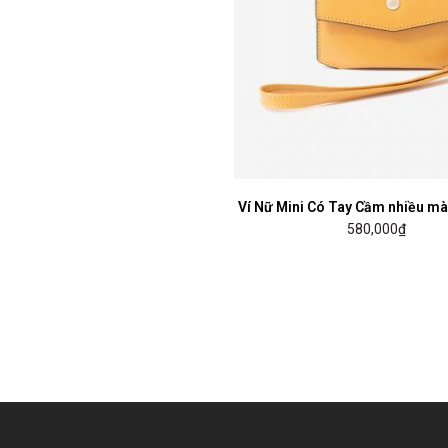
Ví Nữ Mini Có Tay Cầm nhiều m
LỰA CHỌN CÁC TÙY CHỌN
580,000
₫