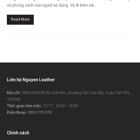
và phong cách của người sử dụng. Và đi kèm với…
Read More
Liên hệ Nguyen Leather
Địa chỉ:
368/24/42/8 Tân Sơn Nhì, phường Tân Sơn Nhì, Quận Tân Phú,
TP.HCM
Thời gian làm việc:
T2-T7, 10:00 - 18:00
Điện thoại:
0924 179 379
Chính sách