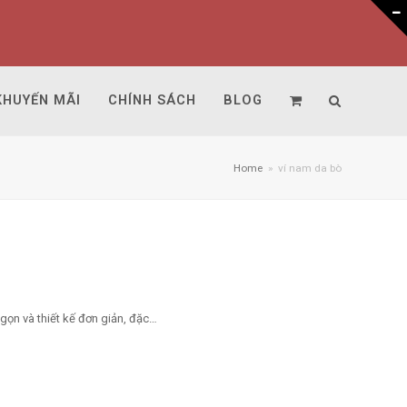
KHUYẾN MÃI
CHÍNH SÁCH
BLOG
Home
»
ví nam da bò
 gọn và thiết kế đơn giản, đặc…