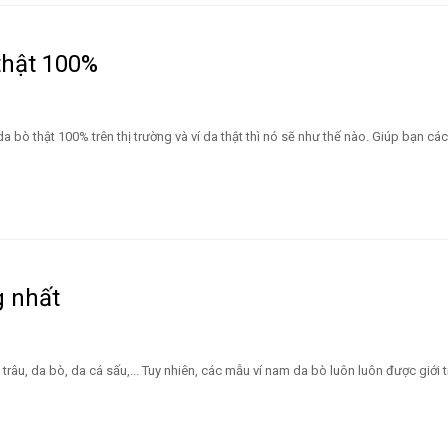
thật 100%
a bò thật 100% trên thị trường và ví da thật thì nó sẽ như thế nào. Giúp bạn c
g nhất
 trâu, da bò, da cá sấu,... Tuy nhiên, các mẫu ví nam da bò luôn luôn được giới 