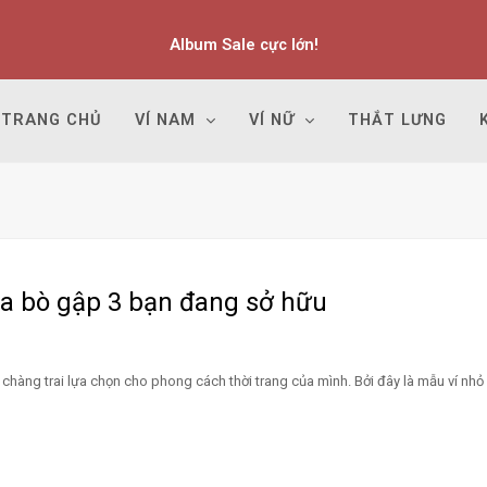
Album Sale cực lớn!
TRANG CHỦ
VÍ NAM
VÍ NỮ
THẮT LƯNG
da bò gập 3 bạn đang sở hữu
u chàng trai lựa chọn cho phong cách thời trang của mình. Bởi đây là mẫu ví nhỏ