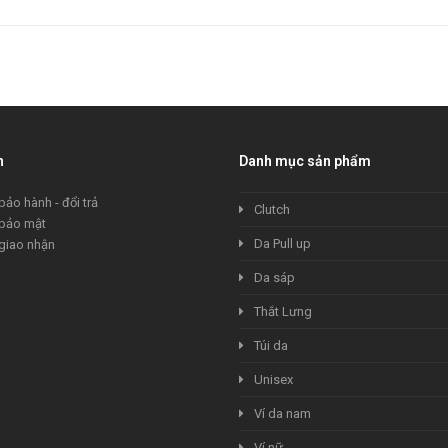
h
Danh mục sản phẩm
bảo hành - đổi trả
Clutch
 bảo mật
Da Pull up
giao nhận
Da sáp
Thắt Lưng
Túi da
Unisex
Ví da nam
Ví nữ