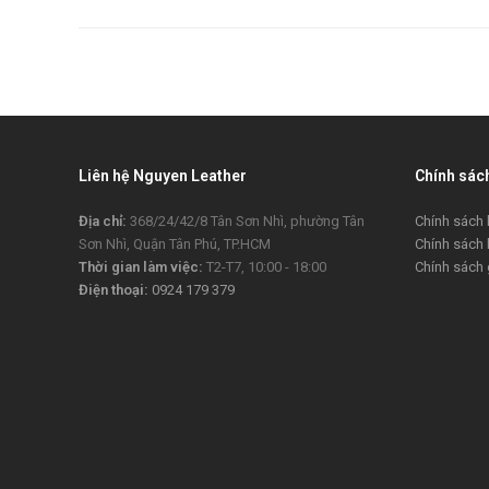
Liên hệ Nguyen Leather
Chính sác
Địa chỉ:
368/24/42/8 Tân Sơn Nhì, phường Tân
Chính sách 
Sơn Nhì, Quận Tân Phú, TP.HCM
Chính sách
Thời gian làm việc:
T2-T7, 10:00 - 18:00
Chính sách 
Điện thoại:
0924 179 379