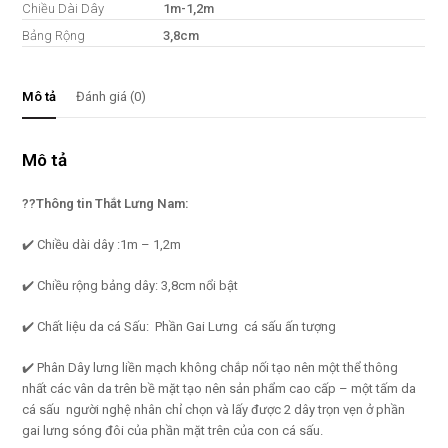
Chiều Dài Dây
1m-1,2m
Bảng Rộng
3,8cm
Mô tả
Đánh giá (0)
Mô tả
??Thông tin Thắt Lưng Nam:
✔️ Chiều dài dây :1m – 1,2m
✔️ Chiều rộng bảng dây: 3,8cm nổi bật
✔️ Chất liệu da cá Sấu: Phần Gai Lưng cá sấu ấn tượng
✔️ Phân Dây lưng liền mạch không chắp nối tạo nên một thể thông
nhất các vân da trên bề mặt tạo nên sản phẩm cao cấp – một tấm da
cá sấu người nghệ nhân chỉ chọn và lấy được 2 dây trọn vẹn ở phần
gai lưng sóng đôi của phần mặt trên của con cá sấu.