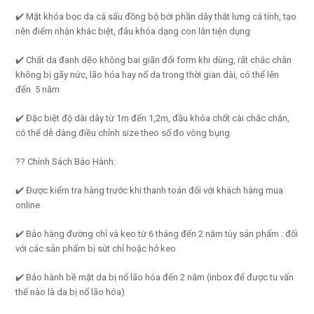
✔️ Mặt khóa bọc da cá sấu đồng bộ bới phần dây thắt lưng cá tính, tạo
nên điểm nhận khác biệt, đâu khóa dạng con lăn tiện dụng
✔️ Chất da đanh dẽo không bai giãn đổi form khi dùng, rất chắc chắn
không bị gãy nức, lão hóa hay nổ da trong thời gian dài, có thể lên
đến 5 năm
✔️ Đặc biệt độ dài dây từ 1m đến 1,2m, đầu khóa chốt cài chắc chắn,
có thể dễ dàng điều chỉnh size theo số đo vòng bụng
?? Chính Sách Bảo Hành:
✔️ Được kiểm tra hàng trước khi thanh toán đối với khách hàng mua
online
✔️ Bảo hàng đường chỉ và keo từ 6 tháng đến 2 năm tùy sản phẩm : đối
với các sản phẩm bị sút chỉ hoặc hở keo
✔️ Bảo hành bề mặt da bị nổ lão hóa đến 2 năm (inbox để được tu vấn
thế nào là da bị nổ lão hóa)