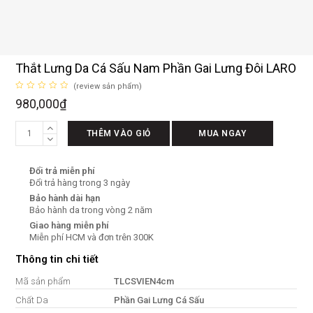
Thắt Lưng Da Cá Sấu Nam Phần Gai Lưng Đôi LARO
(
review sản phẩm
)
Được
980,000
₫
xếp
hạng
0
Thắt
5
THÊM VÀO GIỎ
MUA NGAY
sao
Lưng
Da
Đổi trả miễn phí
Cá
Đổi trả hàng trong 3 ngày
Sấu
Bảo hành dài hạn
Nam
Bảo hành da trong vòng 2 năm
Phần
Giao hàng miễn phí
Gai
Miễn phí HCM và đơn trên 300K
Lưng
Thông tin chi tiết
Đôi
LARO
Mã sản phẩm
TLCSVIEN4cm
số
Chất Da
Phần Gai Lưng Cá Sấu
lượng