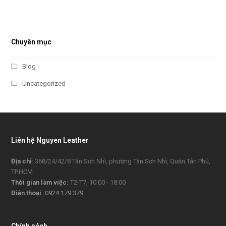
Chuyên mục
Blog
Uncategorized
Liên hệ Nguyen Leather
Địa chỉ:
368/24/42/8 Tân Sơn Nhì, phường Tân Sơn Nhì, Quận Tân Phú,
TP.HCM
Thời gian làm việc:
T2-T7, 10:00 - 18:00
Điện thoại:
0924 179 379