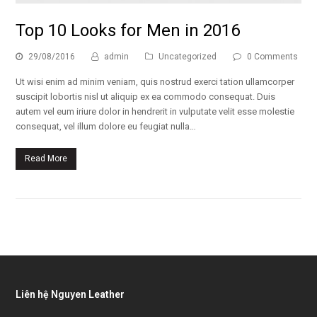
Top 10 Looks for Men in 2016
29/08/2016
admin
Uncategorized
0 Comments
Ut wisi enim ad minim veniam, quis nostrud exerci tation ullamcorper
suscipit lobortis nisl ut aliquip ex ea commodo consequat. Duis
autem vel eum iriure dolor in hendrerit in vulputate velit esse molestie
consequat, vel illum dolore eu feugiat nulla…
Read More
Liên hệ Nguyen Leather