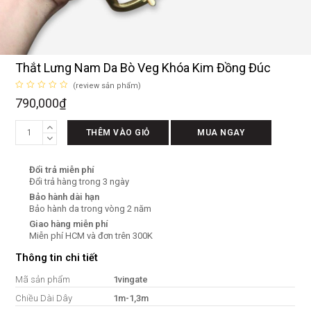
Thắt Lưng Nam Da Bò Veg Khóa Kim Đồng Đúc
(
review sản phẩm
)
Được
790,000
₫
xếp
hạng
0
Thắt
5
THÊM VÀO GIỎ
MUA NGAY
sao
Lưng
Nam
Đổi trả miễn phí
Da
Đổi trả hàng trong 3 ngày
Bò
Bảo hành dài hạn
Veg
Bảo hành da trong vòng 2 năm
Khóa
Giao hàng miễn phí
Kim
Miễn phí HCM và đơn trên 300K
Đồng
Thông tin chi tiết
Đúc
số
Mã sản phẩm
1vingate
lượng
Chiều Dài Dây
1m-1,3m