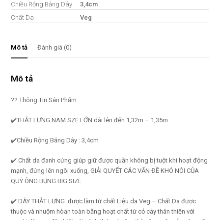
Chiều Rộng Bảng Dây
3,4cm
Chất Da
Veg
Mô tả
Đánh giá (0)
Mô tả
?? Thông Tin Sản Phẩm
✔️THẮT LƯNG NAM SZE LỚN dài lên đến 1,32m – 1,35m
✔️Chiều Rộng Bảng Dây : 3,4cm
✔️ Chất da đanh cứng giúp giữ được quần không bị tuột khi hoạt động
mạnh, đứng lên ngôi xuống, GIẢI QUYẾT CÁC VẤN ĐỀ KHÓ NÓI CỦA
QUÝ ÔNG BỤNG BIG SIZE
✔️ DÂY THẮT LƯNG được làm từ chất Liệu da Veg – Chất Da được
thuộc và nhuộm hòan toàn bằng hoạt chất từ cỏ cây thân thiện với