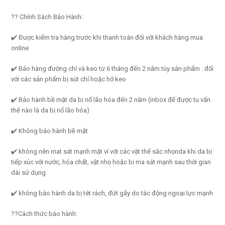
?? Chính Sách Bảo Hành:
✔️ Được kiểm tra hàng trước khi thanh toán đối với khách hàng mua
online
✔️ Bảo hàng đường chỉ và keo từ 6 tháng đến 2 năm tùy sản phẩm : đối
với các sản phẩm bị sút chỉ hoặc hở keo
✔️ Bảo hành bề mặt da bị nổ lão hóa đến 2 năm (inbox để được tu vấn
thế nào là da bị nổ lão hóa)
✔️ Không bảo hành bề mặt
✔️ không nên mat sát mạnh mặt ví với các vật thể sắc nhọnda khi da bị
tiếp xúc với nước, hóa chất, vật nhọ hoặc bị ma sát mạnh sau thời gian
dài sử dụng
✔️ không bảo hành da bị tét rách, đứt gãy do tác động ngoại lực mạnh
??Cách thức bảo hành: