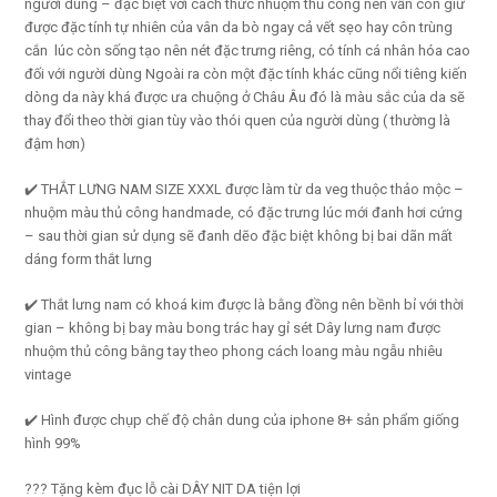
người dùng – đặc biệt với cách thức nhuộm thủ công nên vẫn còn giữ
được đặc tính tự nhiên của vân da bò ngay cả vết sẹo hay côn trùng
cắn lúc còn sống tạo nên nét đặc trưng riêng, có tính cá nhân hóa cao
đối với người dùng Ngoài ra còn một đặc tính khác cũng nổi tiêng kiến
dòng da này khá được ưa chuộng ở Châu Âu đó là màu sắc của da sẽ
thay đổi theo thời gian tùy vào thói quen của người dùng ( thường là
đậm hơn)
✔️ THẮT LƯNG NAM SIZE XXXL được làm từ da veg thuộc thảo mộc –
nhuộm màu thủ công handmade, có đặc trưng lúc mới đanh hơi cứng
– sau thời gian sử dụng sẽ đanh dẽo đặc biệt không bị bai dãn mất
dáng form thắt lưng
✔️ Thắt lưng nam có khoá kim được là bằng đồng nên bềnh bỉ với thời
gian – không bị bay màu bong trác hay gỉ sét Dây lưng nam được
nhuộm thủ công bằng tay theo phong cách loang màu ngẫu nhiêu
vintage
✔️ Hình được chụp chế độ chân dung của iphone 8+ sản phẩm giống
hình 99%
??? Tặng kèm đục lỗ cài DÂY NIT DA tiện lợi