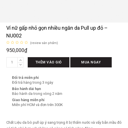
Ví nữ gấp nhỏ gọn nhiều ngăn da Pull up đỏ –
NU002
(
review sản phẩm
)
Được
950,000
₫
xếp
hạng
0
Ví
5
THÊM VÀO GIỎ
MUA NGAY
sao
nữ
gấp
Đổi trả miễn phí
nhỏ
Đổi trả hàng trong 3 ngày
gọn
Bảo hành dài hạn
nhiều
Bảo hành da trong vòng 2 năm
ngăn
Giao hàng miễn phí
da
Miễn phí HCM và đơn trên 300K
Pull
up
đỏ
Chất Liệu da bò pull úp ý sang trọng ít bị thấm nước và vấy bẫn.mầu đỏ
-