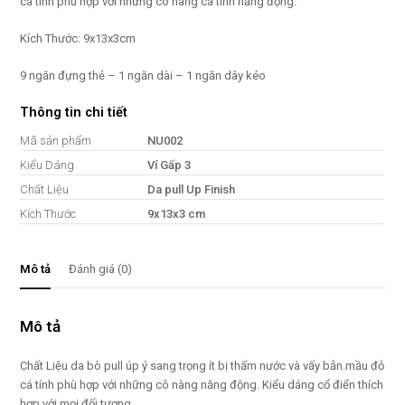
cá tính phù hợp với những cô nàng cá tính năng động.
NU002
số
Kích Thước: 9x13x3cm
lượng
9 ngăn đựng thẻ – 1 ngăn dài – 1 ngăn dây kéo
Thông tin chi tiết
Mã sản phẩm
NU002
Kiểu Dáng
Ví Gấp 3
Chất Liệu
Da pull Up Finish
Kích Thước
9x13x3 cm
Mô tả
Đánh giá (0)
Mô tả
Chất Liệu da bò pull úp ý sang trọng ít bị thấm nước và vấy bẫn.mầu đỏ
cá tính phù hợp với những cô nàng năng động. Kiểu dáng cổ điển thích
hợp với mọi đối tượng.