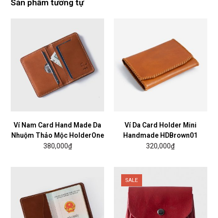
Sản phẩm tương tự
Ví Nam Card Hand Made Da
Ví Da Card Holder Mini
Nhuộm Thảo Mộc HolderOne
Handmade HDBrown01
380,000
₫
320,000
₫
SALE