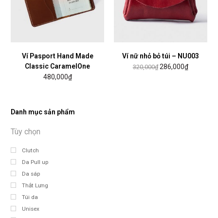
Ví Pasport Hand Made
Ví nữ nhỏ bỏ túi – NU003
Classic CaramelOne
286,000
₫
320,000
₫
480,000
₫
Danh mục sản phẩm
Clutch
Da Pull up
Da sáp
Thắt Lưng
Túi da
Unisex