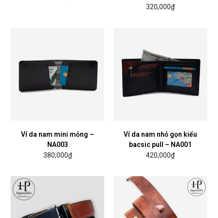
320,000
₫
Ví da nam mini mỏng –
Ví da nam nhỏ gọn kiểu
NA003
bacsic pull – NA001
380,000
₫
420,000
₫