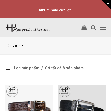
Album Sale cực lớn!
shopping
searc
O
cart
M
M
Caramel
Lọc sản phẩm
Có tất cả 8 sản phẩm