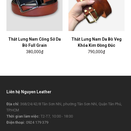
Thắt Lưng Nam Công Sở Da
Thắt Lưng Nam Da Bò Veg
Bò Full Grain
Khóa Kim Đồng Đúc
380,000
₫
790,000
₫
Liên hệ Nguyen Leather
Địa chỉ:
368/24/42/8 Tân Sơn Nhì, phường Tân Sơn Nhì, Quận Tân Phú,
TP.HCM
Thời gian làm việc:
T2-T7, 10:00 - 18:00
Điện thoại:
0924 179 379