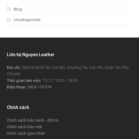
Blog
Uncategorized
Liên hệ Nguyen Leather
Địa chỉ:
368/24/42/8 Tân Sơn Nhì, phường Tân Sơn Nhì, Quận Tân Phú,
TP.HCM
Thời gian làm việc:
T2-T7, 10:00 - 18:00
Điện thoại:
0924 179 379
Chính sách
Chính sách bảo hành - đổi trả
Chính sách bảo mật
Chính sách giao nhận