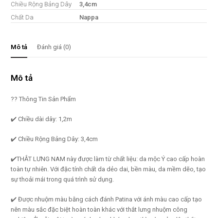
Chiều Rộng Bảng Dây
3,4cm
Chất Da
Nappa
Mô tả
Đánh giá (0)
Mô tả
?? Thông Tin Sản Phẩm
✔️ Chiều dài dây: 1,2m
✔️ Chiều Rộng Bảng Dây: 3,4cm
✔️THẮT LƯNG NAM này được làm từ chất liệu: da mộc Ý cao cấp hoàn
toàn tự nhiên. Với đặc tính chất da dẻo dai, bền màu, da mềm dẽo, tạo
sự thoải mái trong quá trình sử dụng.
✔️ Được nhuộm màu bằng cách đánh Patina với ánh màu cao cấp tạo
nên màu sắc đặc biệt hoàn toàn khác với thắt lưng nhuộm công