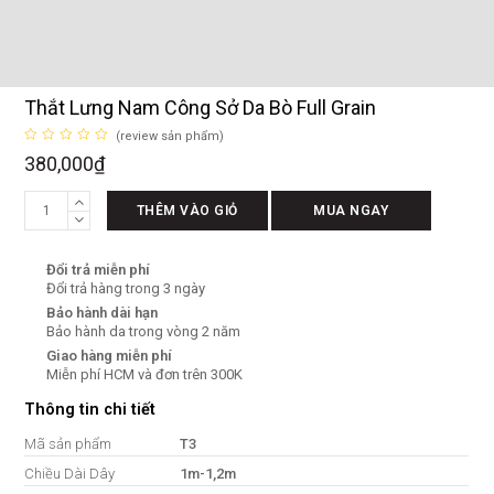
Thắt Lưng Nam Công Sở Da Bò Full Grain
(
review sản phẩm
)
Được
380,000
₫
xếp
hạng
0
Thắt
5
THÊM VÀO GIỎ
MUA NGAY
sao
Lưng
Nam
Đổi trả miễn phí
Công
Đổi trả hàng trong 3 ngày
Sở
Bảo hành dài hạn
Da
Bảo hành da trong vòng 2 năm
Bò
Giao hàng miễn phí
Full
Miễn phí HCM và đơn trên 300K
Grain
Thông tin chi tiết
số
lượng
Mã sản phẩm
T3
Chiều Dài Dây
1m-1,2m