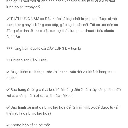
nghiệp. Ở mỗi môi trường ánh sáng khác nhau thì màu của dây thắt
lưng có chút thay đổi.
✔️ THẮT LƯNG NAM có Đầu khóa: là loại chất lượng cao được si mờ
sang trọng hay si bóng cao cấp, góc cạnh sắc nét. Tất cả tạo nên sự
đẳng cấp tinh tế khác biệt của sợi thắc lưng handmade tiêu chuẩn
Châu Âu.
??? Tặng kèm đục lỗ cài DÂY LƯNG DA tiện lợi
?? Chính Sách Bảo Hành:
✔️ Được kiểm tra hàng trước khi thanh toán đối với khách hàng mua
online
✔️ Bảo hàng đường chỉ và keo từ 6 tháng đến 2 năm tùy sản phẩm : đối
với các sản phẩm bị sút chỉ hoặc hở keo
✔️ Bảo hành bề mặt da bị nổ lão hóa đến 2 năm (inbox để được tu vấn
thế nào là da bị nổ lão hóa)
✔️ Không bảo hành bề mặt