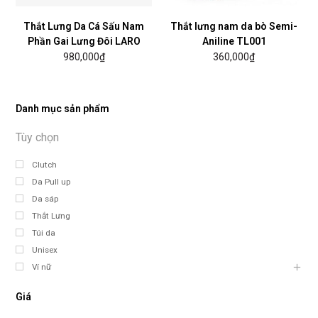
Thắt Lưng Da Cá Sấu Nam
Thắt lưng nam da bò Semi-
Phần Gai Lưng Đôi LARO
Aniline TL001
980,000
₫
360,000
₫
Danh mục sản phẩm
Clutch
Da Pull up
Da sáp
Thắt Lưng
Túi da
Unisex
Ví nữ
Giá