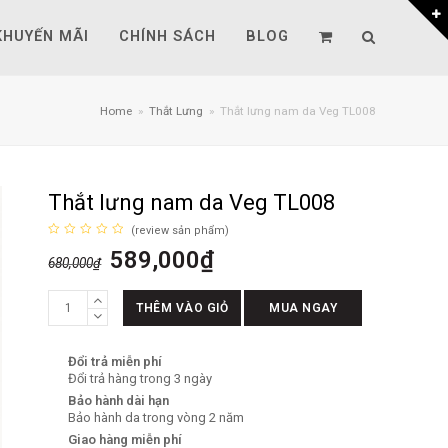
KHUYẾN MÃI
CHÍNH SÁCH
BLOG
Home
»
Thắt Lưng
»
Thắt lưng nam da Veg TL008
Thắt lưng nam da Veg TL008
(
review sản phẩm
)
Được
589,000
₫
xếp
680,000
₫
hạng
0
5
Thắt
sao
THÊM VÀO GIỎ
MUA NGAY
lưng
nam
Đổi trả miễn phí
da
Đổi trả hàng trong 3 ngày
Veg
Bảo hành dài hạn
TL008
Bảo hành da trong vòng 2 năm
số
Giao hàng miễn phí
lượng