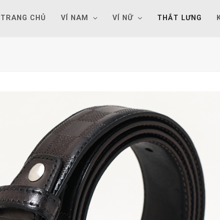
TRANG CHỦ
VÍ NAM
VÍ NỮ
THẮT LƯNG